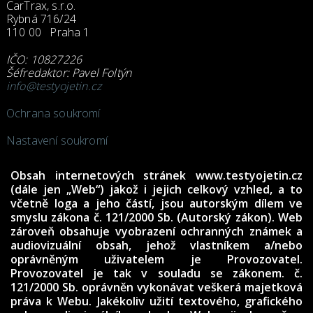
CarTrax, s.r.o.
Rybná 716/24
110 00 Praha 1
IČO: 10827226
Šéfredaktor: Pavel Foltýn
info@testyojetin.cz
Ochrana soukromí
Nastavení soukromí
Obsah internetových stránek www.testyojetin.cz
(dále jen „Web“) jakož i jejich celkový vzhled, a to
včetně loga a jeho částí, jsou autorským dílem ve
smyslu zákona č. 121/2000 Sb. (Autorský zákon). Web
zároveň obsahuje vyobrazení ochranných známek a
audiovizuální obsah, jehož vlastníkem a/nebo
oprávněným uživatelem je Provozovatel.
Provozovatel je tak v souladu se zákonem. č.
121/2000 Sb. oprávněn vykonávat veškerá majetková
práva k Webu. Jakékoliv užití textového, grafického