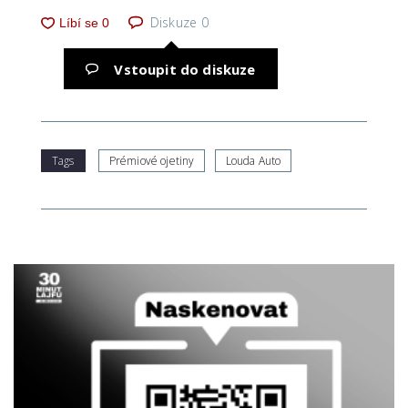
Diskuze
0
Vstoupit do diskuze
Tags
Prémiové ojetiny
Louda Auto