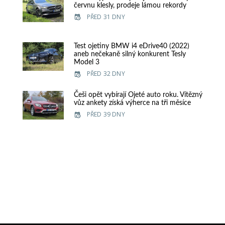
červnu klesly, prodeje lámou rekordy
PŘED 31 DNY
Test ojetiny BMW i4 eDrive40 (2022)
aneb nečekaně silný konkurent Tesly
Model 3
PŘED 32 DNY
Češi opět vybírají Ojeté auto roku. Vítězný
vůz ankety získá výherce na tři měsíce
PŘED 39 DNY