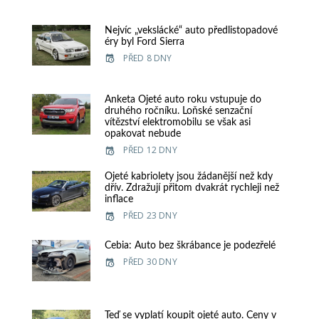
Nejvíc „vekslácké“ auto předlistopadové
éry byl Ford Sierra
PŘED 8 DNY
Anketa Ojeté auto roku vstupuje do
druhého ročníku. Loňské senzační
vítězství elektromobilu se však asi
opakovat nebude
PŘED 12 DNY
Ojeté kabriolety jsou žádanější než kdy
dřív. Zdražují přitom dvakrát rychleji než
inflace
PŘED 23 DNY
Cebia: Auto bez škrábance je podezřelé
PŘED 30 DNY
Teď se vyplatí koupit ojeté auto. Ceny v