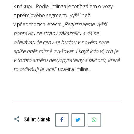
k nákupu. Podle Imlinga je totiž zájem o vozy
z prémiového segmentu vyšší než
v předchozích letech: „
Registrujeme vyšší
poptávku ze strany zákazníků a dá se
očekávat, že ceny se budou v novém roce
spíše opět mírně zvyšovat. I když kdo ví, trh je
v tomto směru nevyzpytatelný a faktorů, které
to ovlivňují je více
,“ uzavírá Imling.
Facebook
Twitter
WhatsApp
Sdílet článek