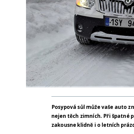
Posypová sůl může vaše auto zn
nejen těch zimních. Při špatné p
zakousne klidně i o letních prá