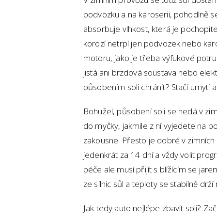
podvozku a na karoserii, pohodlně se 
absorbuje vlhkost, která je pochopi
korozí netrpí jen podvozek nebo kar
motoru, jako je třeba výfukové potru
jistá ani brzdová soustava nebo elekt
působením soli chránit? Stačí umytí
Bohužel, působení soli se nedá v zimě
do myčky, jakmile z ní vyjedete na po
zakousne. Přesto je dobré v zimních
jedenkrát za 14 dní a vždy volit pro
péče ale musí přijít s blížícím se jar
ze silnic sůl a teploty se stabilně d
Jak tedy auto nejlépe zbavit soli? 