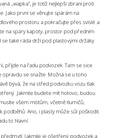
aná „wapka“, je totiž nejlepší zbraní proti
ie. Jako první se věnujte spárám na
adlového prostoru a pokračujte přes svislé a
e na spáry kapoty, prostor pod předním
l se také ráda drží pod plastovými držáky
ii, přijde na řadu podvozek. Tam se sice
ale opravdu se snažte. Možná se u toho
rávě bývá, že na střed podvozku vozu tlak
třený. Jakmile budete mít hotovo, budou
musíte všem místům, včetně tlumičů,
ek podběhů. Ano, i plasty může sůl poškodit.
du to hlavní.
 předmytí. Jakmile je ošetřený podvozek a