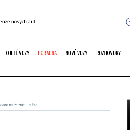
cenze nových aut
OJETÉ VOZY
PORADNA
NOVÉ VOZY
ROZHOVORY
vám může zničit i v létě