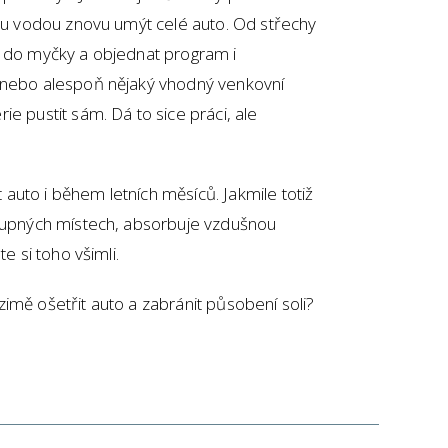
vou vodou znovu umýt celé auto. Od střechy
t do myčky a objednat program i
, nebo alespoň nějaký vhodný venkovní
e pustit sám. Dá to sice práci, ale
uto i během letních měsíců. Jakmile totiž
stupných místech, absorbuje vzdušnou
te si toho všimli.
imě ošetřit auto a zabránit působení soli?