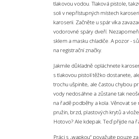
tlakovou vodou. Tlaková pistole, takzv
soli v nepřístupných místech karoser
karoserii. Začněte u spár víka zavaz
vodorovné spáry dveří. Nezapomeňt
sklem a masku chladiče. A pozor - sů
na registrační značky.
Jakmile důkladně opláchnete karoser
s tlakovou pistolí těžko dostanete, 
trochu ušpiníte, ale častou chybou p
vody nedosáhne a zůstane tak neoše
na řadě podběhy a kola. Věnovat se 
pružin, brzd, plastových krytů a vlož
Hotovo? Ale kdepak. Teď přijde na řa
Práci s „wapkou“ považujte pouze za