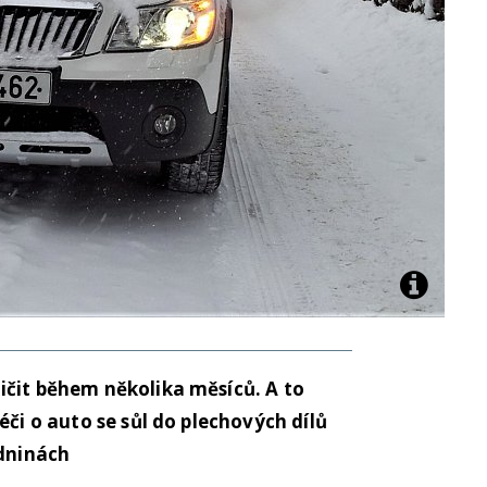
ičit během několika měsíců. A to
éči o auto se sůl do plechových dílů
zdninách