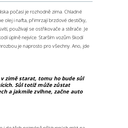
diska počasí je rozhodně zima. Chladné
 olej i nafta, přimrzají brzdové destičky,
vítí, používají se ostřikovače a stěrače. Je
škodí úplně nejvíce. Starším vozům škodí
hrozbou je naprosto pro všechny. Ano, jde
v zimě starat, tomu ho bude sůl
sících. Sůl totiž může zůstat
ch a jakmile zvlhne, začne auto
e i do těch nejméně přístupných míst na