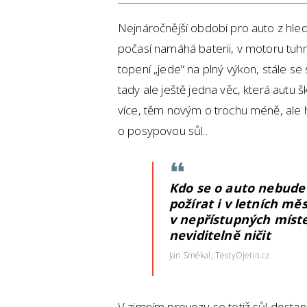
Nejnáročnější období pro auto z hle
počasí namáhá baterii, v motoru tuhne
topení „jede“ na plný výkon, stále se s
tady ale ještě jedna věc, která autu 
více, těm novým o trochu méně, ale 
o posypovou sůl..
Kdo se o auto nebude 
požírat i v letních mě
v nepřístupných míste
neviditelně ničit
Jan Smékal; TestyOjetin.cz
V zimním provozu se totiž sůl dostan