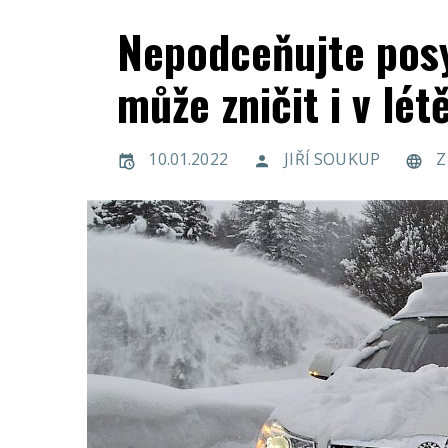
Nepodceňujte pos
může zničit i v lét
10.01.2022
JIŘÍ SOUKUP
Z