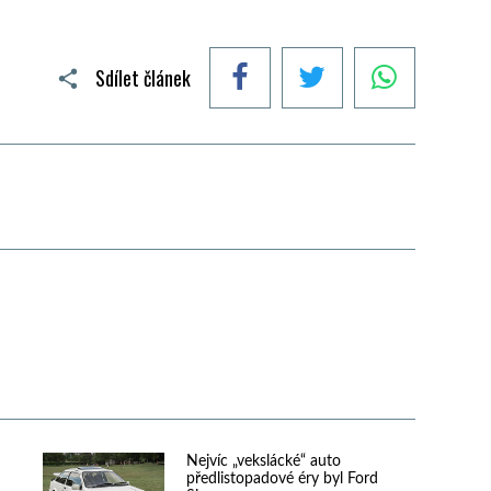
Facebook
Twitter
WhatsApp
Sdílet článek
Nejvíc „vekslácké“ auto
předlistopadové éry byl Ford