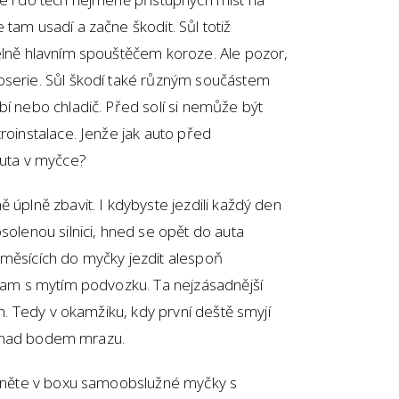
tam usadí a začne škodit. Sůl totiž
telně hlavním spouštěčem koroze. Ale pozor,
oserie. Sůl škodí také různým součástem
bí nebo chladič. Před solí si nemůže být
roinstalace. Jenže jak auto před
 auta v myčce?
 úplně zbavit. I kdybyste jezdili každý den
solenou silnici, hned se opět do auta
 měsících do myčky jezdit alespoň
gram s mytím podvozku. Ta nejzásadnější
em. Tedy v okamžiku, kdy první deště smyjí
rží nad bodem mrazu.
Začněte v boxu samoobslužné myčky s