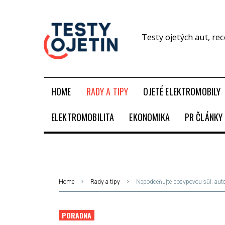
Testy ojetých aut, re
HOME
RADY A TIPY
OJETÉ ELEKTROMOBILY
ELEKTROMOBILITA
EKONOMIKA
PR ČLÁNKY
Home
Rady a tipy
Nepodceňujte posypovou sůl. auto 
PORADNA