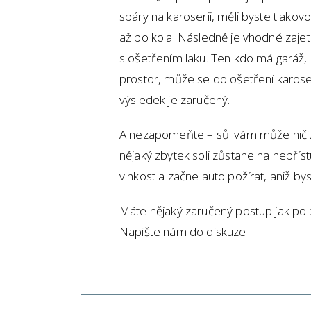
spáry na karoserii, měli byste tlako
až po kola. Následně je vhodné zaje
s ošetřením laku. Ten kdo má garáž
prostor, může se do ošetření karoseri
výsledek je zaručený.
A nezapomeňte – sůl vám může ničit a
nějaký zbytek soli zůstane na nepří
vlhkost a začne auto požírat, aniž bys
Máte nějaký zaručený postup jak po z
Napište nám do diskuze