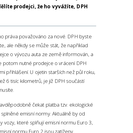
dělíte prodejci, že ho vyvážíte, DPH
ého práva považováno za nové. DPH byste
ete, ale někdy se může stát, že například
ejce o vývozu auta ze země informován, a
e potom nutné prodejce o vrácení DPH
i přihlášení. U ojetin starších než půl roku,
ž 6 tisíc kilometrů, je již DPH součástí
musíte.
ravděpodobně čekat platba tzv. ekologické
sp. splněné emisní normy. Aktuálně by od
 vozy, které splňují emisní normu Euro 3,
 emisní normu Euro 2 jsou zatíženy