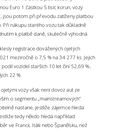
mou Euro 1 částkou 5 tisíc korun, vozy
, jsou potom při převodu zatíženy platbou
un. Při nákupu starého vozu tak důkladně
édnutím k platbě daně, skutečně výhodná.
lesly registrace dovážených ojetých
21 meziročně o 7,5 % na 34 277 ks. Jejich
podíl vozidel starších 10 let činí 52,69 %,
lých 22 %.
 ojetými vozy však není dovoz aut ze
devším o segmentu „mainstreamových“
itelně nastane, jestliže zájemce hledá
estliže tedy někdo hledá například
ěr ve Francii, Itálii nebo Španělsku, než