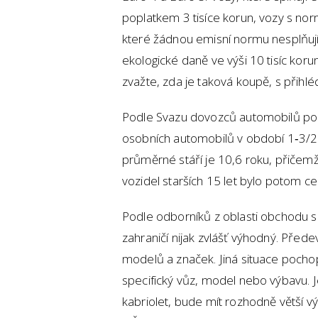
poplatkem 3 tisíce korun, vozy s nor
které žádnou emisní normu nesplňují
ekologické daně ve výši 10 tisíc kor
zvažte, zda je taková koupě, s přihl
Podle Svazu dovozců automobilů pok
osobních automobilů v období 1‑3/20
průměrné stáří je 10,6 roku, přičemž 
vozidel starších 15 let bylo potom ce
Podle odborníků z oblasti obchodu s
zahraničí nijak zvlášť výhodný. Pře
modelů a značek. Jiná situace pochop
specifický vůz, model nebo výbavu. J
kabriolet, bude mít rozhodně větší výb