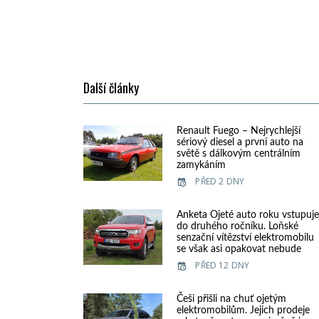
Další články
Renault Fuego – Nejrychlejší
sériový diesel a první auto na
světě s dálkovým centrálním
zamykáním
PŘED 2 DNY
Anketa Ojeté auto roku vstupuj
do druhého ročníku. Loňské
senzační vítězství elektromobilu
se však asi opakovat nebude
PŘED 12 DNY
Češi přišli na chuť ojetým
elektromobilům. Jejich prodeje