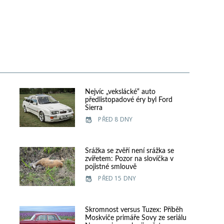
Nejvíc „vekslácké“ auto
předlistopadové éry byl Ford
Sierra
PŘED 8 DNY
e
Srážka se zvěří není srážka se
zvířetem: Pozor na slovíčka v
pojistné smlouvě
PŘED 15 DNY
Skromnost versus Tuzex: Příběh
Moskviče primáře Sovy ze seriálu