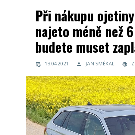
Při nákupu ojetiny
najeto méně než 6 
budete muset zapl
13.04.2021
JAN SMÉKAL
Z