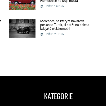
Nemocnice na kraji města
PŘED 19 DNY
z
Mercedes, se kterým havaroval
poslanec Turek, si natře na chleba
kdejaký elektromobil
PŘED 23 DNY
KATEGORIE