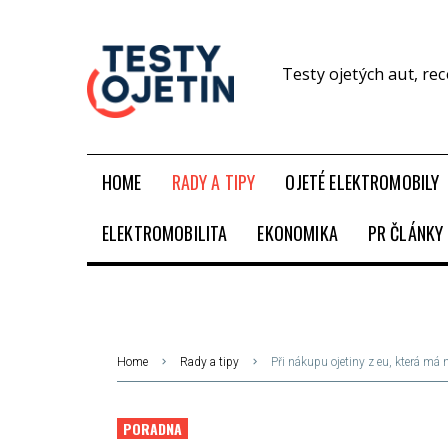
Testy ojetých aut, re
HOME
RADY A TIPY
OJETÉ ELEKTROMOBILY
ELEKTROMOBILITA
EKONOMIKA
PR ČLÁNKY
Home
Rady a tipy
Při nákupu ojetiny z eu, která má 
PORADNA