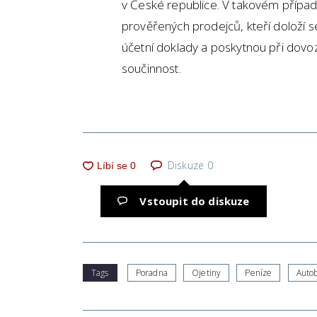
v České republice. V takovém případě
prověřených prodejců, kteří doloží se
účetní doklady a poskytnou při dovo
součinnost.
Diskuze
0
Vstoupit do diskuze
Tags
Poradna
Ojetiny
Peníze
Auto