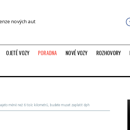
cenze nových aut
OJETÉ VOZY
PORADNA
NOVÉ VOZY
ROZHOVORY
najeto méně než 6 tisíc kilometrů, budete muset zaplatit dph