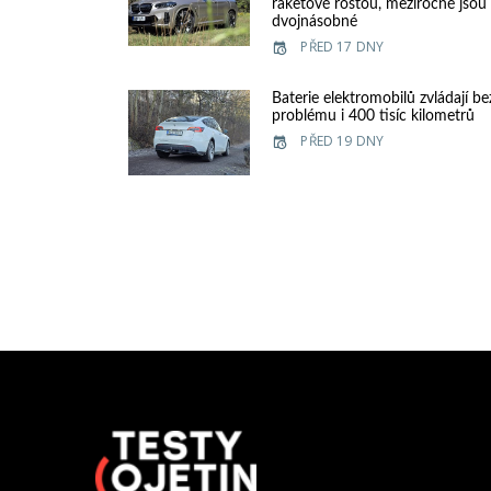
raketově rostou, meziročně jsou
dvojnásobné
PŘED 17 DNY
Baterie elektromobilů zvládají be
problému i 400 tisíc kilometrů
PŘED 19 DNY