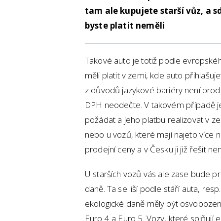
tam ale kupujete starší vůz, a s
byste platit neměli
Takové auto je totiž podle evropsk
měli platit v zemi, kde auto přihlašuj
z důvodů jazykové bariéry není prod
DPH neodečte. V takovém případě j
požádat a jeho platbu realizovat v zem
nebo u vozů, které mají najeto více ne
prodejní ceny a v Česku ji již řešit ne
U starších vozů vás ale zase bude p
daně. Ta se liší podle stáří auta, re
ekologické daně měly být osvobozeny
Euro 4 a Euro 5. Vozy, které splňují