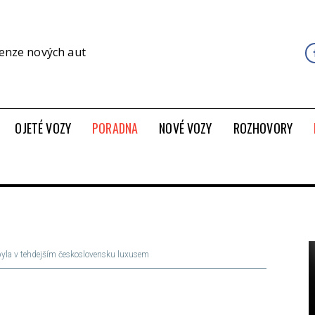
cenze nových aut
OJETÉ VOZY
PORADNA
NOVÉ VOZY
ROZHOVORY
 byla v tehdejším československu luxusem