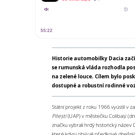
Historie automobilky Dacia začí
se rumunská vláda rozhodla pos
na zelené louce. Cílem bylo po
dostupné a robustní rodinné voz
Státní projekt z roku 1966 vyústil v 
Pitești
(UAP) v městečku Colibași (dn
značku vybrali hrdý historický název 
které kdysi obývali předkové dnešn