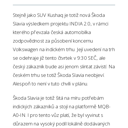
Stejně jako SUV Kushaq je totiž nová Škoda
Slavia výsledkem projektu INDIA 2.0, v rámci
kterého převzala česká automobilka
zodpovědnost za působení koncernu
Volkswagen na indickém trhu. Její uvedení na trh
se odehraje již tento čtvrtek v 9:30 SEČ, ale
český zákazník bude asi jenom slintat závistí. Na
českém trhu se totiž Škoda Slavia neobjeví.
Alespoň to není v tuto chvíli v plánu.
Škoda Slavia je totiž šitá na míru potřebám
indických zákazníků a stojí na platformě MQB-
A0-IN. I pro tento vůz platí, že byl vyvinut s
důrazem na vysoký podíl lokálně dodávaných