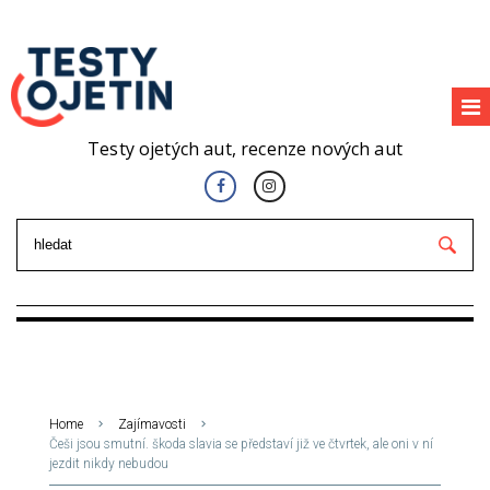
Testy ojetých aut, recenze nových aut
Home
Zajímavosti
Češi jsou smutní. škoda slavia se představí již ve čtvrtek, ale oni v ní
jezdit nikdy nebudou