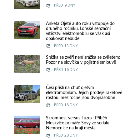
PŘED 9 DNY
Anketa Ojeté auto roku vstupuje do
druhého ročníku. Loňské senzační
vítězství elektromobilu se však asi
opakovat nebude
PŘED 13 DNY
Srážka se zvěří není srážka se zvířetem:
Pozor na slovíčka v pojistné smlouvě
PŘED 16 DNY
Češi přišli na chuť ojetým
elektromobilům. Jejich prodeje raketově
rostou, meziročně jsou dvojnásobné
PŘED 18 DNY
Skromnost versus Tuzex: Příběh
Moskviče primáře Sovy ze seriálu
Nemocnice na kraji města
PŘED 20 DNY