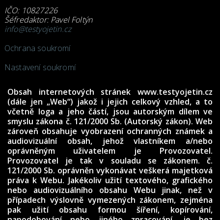
IČO: 10827226
Šéfredaktor: Pavel Foltýn
info@testyojetin.cz
Ochrana soukromí
Nastavení soukromí
Obsah internetových stránek www.testyojetin.cz
(dále jen „Web“) jakož i jejich celkový vzhled, a to
včetně loga a jeho částí, jsou autorským dílem ve
smyslu zákona č. 121/2000 Sb. (Autorský zákon). Web
zároveň obsahuje vyobrazení ochranných známek a
audiovizuální obsah, jehož vlastníkem a/nebo
oprávněným uživatelem je Provozovatel.
Provozovatel je tak v souladu se zákonem. č.
121/2000 Sb. oprávněn vykonávat veškerá majetková
práva k Webu. Jakékoliv užití textového, grafického
nebo audiovizuálního obsahu Webu jinak, než v
případech výslovně vymezených zákonem, zejména
pak užití obsahu formou šíření, kopírování,
napodobování nebo jiného zpracování, je bez