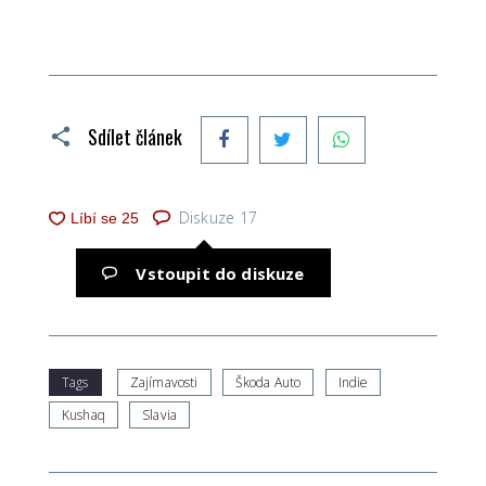
Facebook
Twitter
WhatsApp
Sdílet článek
Diskuze
17
Vstoupit do diskuze
Tags
Zajímavosti
Škoda Auto
Indie
Kushaq
Slavia