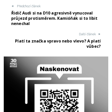
Předchozí článek
Řidič Audi si na D10 agresivně vynucoval
průjezd protisměrem. Kamióňák si to líbit
nenechal
Další článek
Platí ta značka vpravo nebo vlevo? A platí
vůbec?