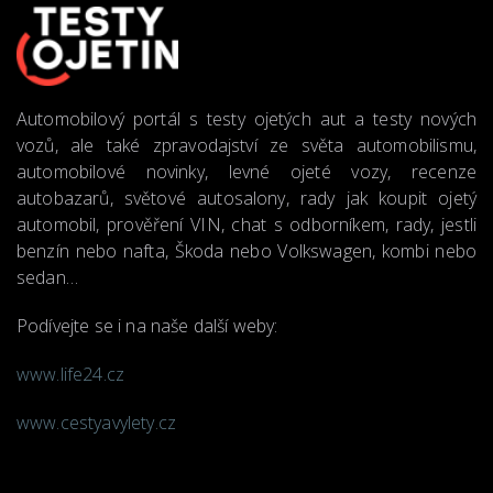
Automobilový portál s testy ojetých aut a testy nových
vozů, ale také zpravodajství ze světa automobilismu,
automobilové novinky, levné ojeté vozy, recenze
autobazarů, světové autosalony, rady jak koupit ojetý
automobil, prověření VIN, chat s odborníkem, rady, jestli
benzín nebo nafta, Škoda nebo Volkswagen, kombi nebo
sedan…
Podívejte se i na naše další weby:
www.life24.cz
www.cestyavylety.cz