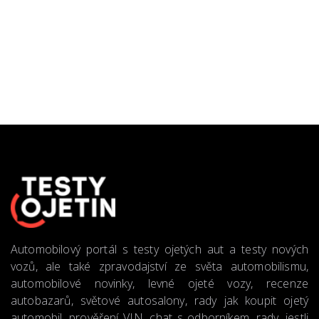
Automobilový portál s testy ojetých aut a testy nových
vozů, ale také zpravodajství ze světa automobilismu,
automobilové novinky, levné ojeté vozy, recenze
autobazarů, světové autosalony, rady jak koupit ojetý
automobil, prověření VIN, chat s odborníkem, rady, jestli