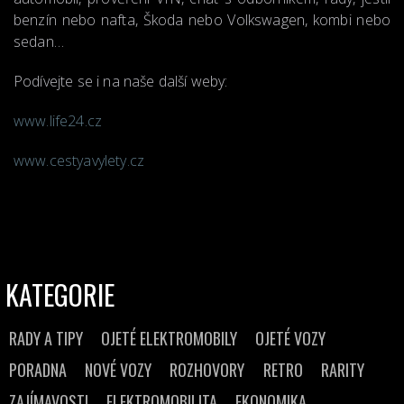
benzín nebo nafta, Škoda nebo Volkswagen, kombi nebo
sedan…
Podívejte se i na naše další weby:
www.life24.cz
www.cestyavylety.cz
KATEGORIE
RADY A TIPY
OJETÉ ELEKTROMOBILY
OJETÉ VOZY
PORADNA
NOVÉ VOZY
ROZHOVORY
RETRO
RARITY
ZAJÍMAVOSTI
ELEKTROMOBILITA
EKONOMIKA