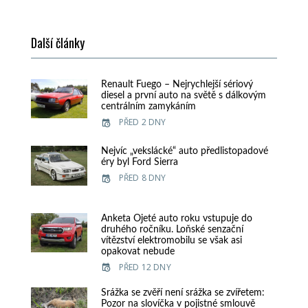
Další články
Renault Fuego – Nejrychlejší sériový
diesel a první auto na světě s dálkovým
centrálním zamykáním
PŘED 2 DNY
Nejvíc „vekslácké“ auto předlistopadové
éry byl Ford Sierra
PŘED 8 DNY
Anketa Ojeté auto roku vstupuje do
druhého ročníku. Loňské senzační
vítězství elektromobilu se však asi
opakovat nebude
PŘED 12 DNY
Srážka se zvěří není srážka se zvířetem:
Pozor na slovíčka v pojistné smlouvě