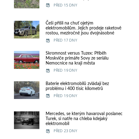
PŘED 15 DNY
Češi přišli na chuť ojetým
elektromobilům. Jejich prodeje raketově
rostou, meziročně jsou dvojnásobné
PŘED 17 DNY
Skromnost versus Tuzex: Příběh
Moskviče primáře Sovy ze seriálu
Nemocnice na kraji města
PŘED 19 DNY
Baterie elektromobilů zvládají bez
problému i 400 tisíc kilometrů
PŘED 19 DNY
Mercedes, se kterým havaroval poslanec
Turek, si natře na chleba kdejaký
elektromobil
PŘED 23 DNY