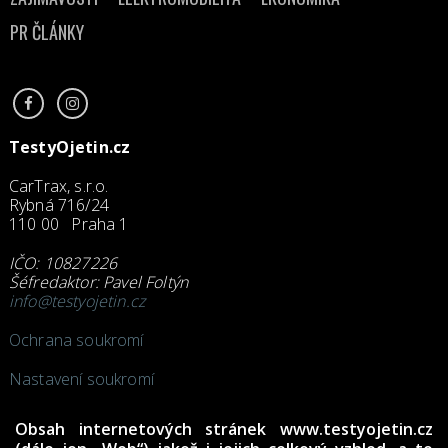
PR ČLÁNKY
TestyOjetin.cz
CarTrax, s.r.o.
Rybná 716/24
110 00 Praha 1
IČO: 10827226
Šéfredaktor: Pavel Foltýn
info@testyojetin.cz
Ochrana soukromí
Nastavení soukromí
Obsah internetových stránek www.testyojetin.cz