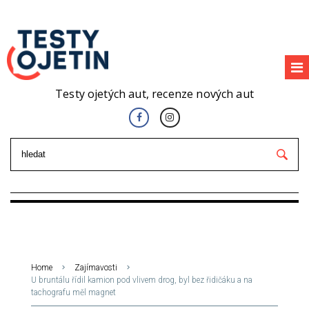
Testy ojetých aut, recenze nových aut
Home
Zajímavosti
U bruntálu řídil kamion pod vlivem drog, byl bez řidičáku a na
tachografu měl magnet