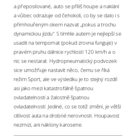
a přeposilované, auto se příliš houpe a naklání
a vůbec odrazuje od čehokoli, co by se dalo i s
přimhouřeným okem nazvat „pokus a trochu
dynamickou jízdu“. S tímhle autem je nejlepší se
usadit na tempomat (pokud zrovna funguje) v
pravém pruhu dálnice rychlostí 120 km/h a o
nic se nestarat. Hydropneumatický podvozek
sice umožňuje nastavit něco, čemu se říká
režim Sport, ale ve výsledku je to stejný rozdíl
asi jako mezi katastrofálně špatnou
ovladatelností a žalostně špatnou
ovladatelností. Jediné, co se totiž změní, je větší
citlivost auta na drobné nerovnosti. Houpavost
nezmizí, ani náklony karoserie.