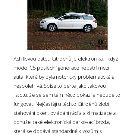
Achillovou patou Citroënů je elektronika, i když
model C5 poslední generace nepatří mezi
auta, která by byla notoricky problematická a
nespolehlivá. Spíše to berte jako takovou
jistotu, že se sem tam něco pokazí a nebude to
fungovat. Nejčastěji u těchto Citroënů zlobí
stahování oken, ovládání rádia a klimatizace a
bohužel také elektronická parkovací brzda,
která se dodává standardně k vozům s