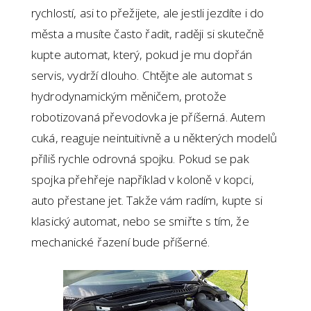
rychlostí, asi to přežijete, ale jestli jezdíte i do
města a musíte často řadit, raději si skutečně
kupte automat, který, pokud je mu dopřán
servis, vydrží dlouho. Chtějte ale automat s
hydrodynamickým měničem, protože
robotizovaná převodovka je příšerná. Autem
cuká, reaguje neintuitivně a u některých modelů
příliš rychle odrovná spojku. Pokud se pak
spojka přehřeje například v koloně v kopci,
auto přestane jet. Takže vám radím, kupte si
klasický automat, nebo se smiřte s tím, že
mechanické řazení bude příšerné.