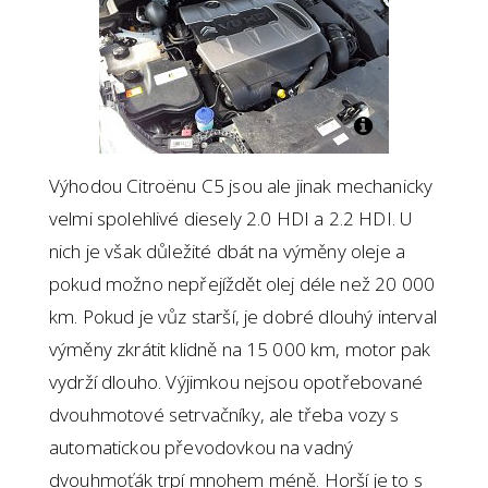
Výhodou Citroënu C5 jsou ale jinak mechanicky
velmi spolehlivé diesely 2.0 HDI a 2.2 HDI. U
nich je však důležité dbát na výměny oleje a
pokud možno nepřejíždět olej déle než 20 000
km. Pokud je vůz starší, je dobré dlouhý interval
výměny zkrátit klidně na 15 000 km, motor pak
vydrží dlouho. Výjimkou nejsou opotřebované
dvouhmotové setrvačníky, ale třeba vozy s
automatickou převodovkou na vadný
dvouhmoťák trpí mnohem méně. Horší je to s