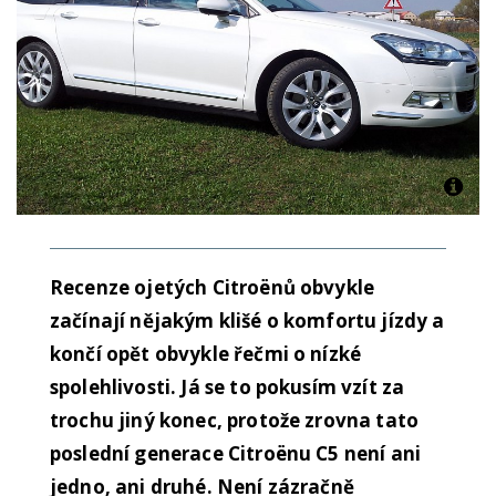
Recenze ojetých Citroënů obvykle
začínají nějakým klišé o komfortu jízdy a
končí opět obvykle řečmi o nízké
spolehlivosti. Já se to pokusím vzít za
trochu jiný konec, protože zrovna tato
poslední generace Citroënu C5 není ani
jedno, ani druhé. Není zázračně