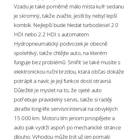
Vzadu je také poměrně málo místa kufr sedanu
je skromný, takže zvažte, jestli by nebyl lepší
kombík. Nejlepší bude hledat turbodiesel 2.0
HDI nebo 2.2 HDI s automatem.
Hydropneumatický podvozek je obecně
spolehlivý, takže chtějte auto, na kterém
funguje bez problémů. Smířit se také musíte s
elektronickou ruční brzdou, ktará občas dokáže
potrápit a navíc je její funkce dosti otravná.
Důležité je myslet na to, že ojeté auto
potřebuje pravidelný servis, takže si raději
zkraťte long-life servisní interval na obvyklých
15 000 km. Motoru tím jenom prospějete a
auto pak vydrží aspoň po mechanické stránce
dlouho. Výhodou může být už jen pomalý