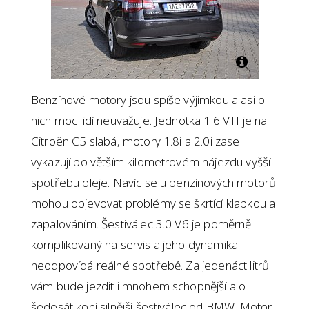
Benzínové motory jsou spíše výjimkou a asi o
nich moc lidí neuvažuje. Jednotka 1.6 VTI je na
Citroën C5 slabá, motory 1.8i a 2.0i zase
vykazují po větším kilometrovém nájezdu vyšší
spotřebu oleje. Navíc se u benzínových motorů
mohou objevovat problémy se škrtící klapkou a
zapalováním. Šestiválec 3.0 V6 je poměrně
komplikovaný na servis a jeho dynamika
neodpovídá reálné spotřebě. Za jedenáct litrů
vám bude jezdit i mnohem schopnější a o
šedesát koní silnější šestiválec od BMW. Motor