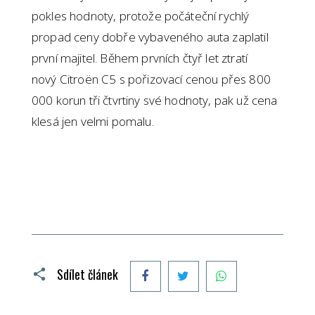
pokles hodnoty, protože počáteční rychlý
propad ceny dobře vybaveného auta zaplatil
první majitel. Během prvních čtyř let ztratí
nový Citroën C5 s pořizovací cenou přes 800
000 korun tři čtvrtiny své hodnoty, pak už cena
klesá jen velmi pomalu.
Facebook
Twitter
WhatsApp
Sdílet článek