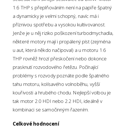
1.6 THP s přeplňováním není na papíře špatný
a dynamicky je velmi schopný, navíc má i
příznivou spotřebu a vysokou kultivovanost.
Jenže je u něj riziko poškození turbodmychadla,
některé motory mají i propálený píst (zejména
u aut, která někdo načipoval) a u motoru 1.6
THP rovněž hrozí přeskočení nebo dokonce
prasknutí rozvodového řetězu. Počínající
problémy s rozvody poznáte podle špatného
tahu motoru, kolísavého volnoběhu, vyšší
kouřivosti a hrubého chodu. Nejlepší volbou je
tak motor 2.0 HDI nebo 2.2 HDI, ideálně v
kombinaci se samočinným řazením.
Celkové hodnocení