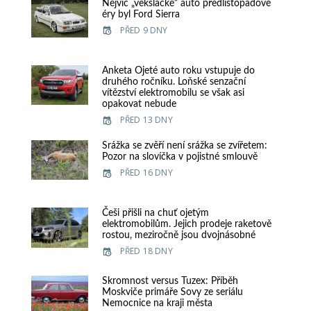
Nejvíc „vekslácké“ auto předlistopadové
éry byl Ford Sierra
PŘED 9 DNY
Anketa Ojeté auto roku vstupuje do
druhého ročníku. Loňské senzační
vítězství elektromobilu se však asi
opakovat nebude
PŘED 13 DNY
Srážka se zvěří není srážka se zvířetem:
Pozor na slovíčka v pojistné smlouvě
PŘED 16 DNY
Češi přišli na chuť ojetým
elektromobilům. Jejich prodeje raketově
rostou, meziročně jsou dvojnásobné
PŘED 18 DNY
Skromnost versus Tuzex: Příběh
Moskviče primáře Sovy ze seriálu
Nemocnice na kraji města