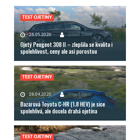
TEST OJETINY
26.05.2020
David Žídek
Ojetý Peugeot 308 II – zlepšila se kvalita i
spolehlivost, ceny ale asi porostou
TEST OJETINY
26.04.2020
David Žídek
Bazarová Toyota C-HR (1.8 HEV) je sice
spolehlivá, ale docela drahá ojetina
TEST OJETINY