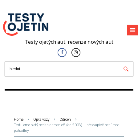
Testy ojetých aut, recenze nových aut
Home
Ojeté vozy
Citroen
Testujeme ojetý sedan citroen c5 (od 2008) – překvapivě není moc
pohodlný