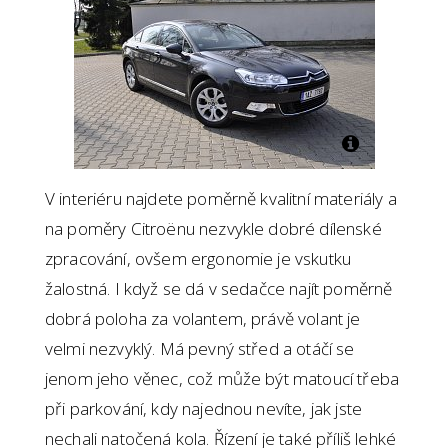
V interiéru najdete poměrně kvalitní materiály a
na poměry Citroënu nezvykle dobré dílenské
zpracování, ovšem ergonomie je vskutku
žalostná. I když se dá v sedačce najít poměrně
dobrá poloha za volantem, právě volant je
velmi nezvyklý. Má pevný střed a otáčí se
jenom jeho věnec, což může být matoucí třeba
při parkování, kdy najednou nevíte, jak jste
nechali natočená kola. Řízení je také příliš lehké