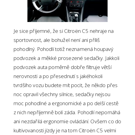
Je sice příjemné, že si Citroën C5 nehraje na
sportovnost, ale bohužel není ani příliš
pohodlný. Pohodlí totiž neznamená houpavý
podvozek a měkké prosezené sedačky. Jakkoli
podvozek auta poměrně dobře filtruje větší
nerovnosti a po přesednutí s jakéhokoli
tvrdšího vozu budete mít pocit, že někdo přes
noc opravil všechny silnice, sedačky nejsou
moc pohodlné a ergonomické a po delší cestě
z nich nepříjemně bolí záda. Pohodlí nepomáhá
ani nezdařilá ergonomie ovládání. Ovšem co do
kultivovanosti jízdy je na tom Citroën C5 velmi