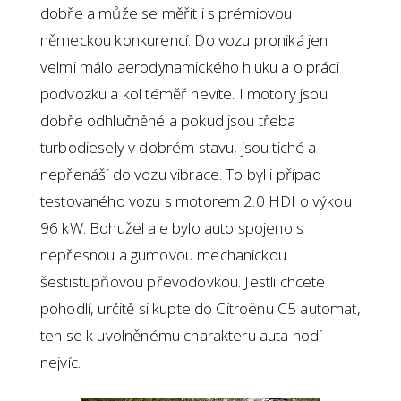
dobře a může se měřit i s prémiovou
německou konkurencí. Do vozu proniká jen
velmi málo aerodynamického hluku a o práci
podvozku a kol téměř nevíte. I motory jsou
dobře odhlučněné a pokud jsou třeba
turbodiesely v dobrém stavu, jsou tiché a
nepřenáší do vozu vibrace. To byl i případ
testovaného vozu s motorem 2.0 HDI o výkou
96 kW. Bohužel ale bylo auto spojeno s
nepřesnou a gumovou mechanickou
šestistupňovou převodovkou. Jestli chcete
pohodlí, určitě si kupte do Citroënu C5 automat,
ten se k uvolněnému charakteru auta hodí
nejvíc.