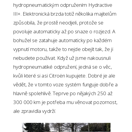
hydropneumatickým odpružením Hydractive
III+. Elektronická brzda totiž několika majitelům
způsobila, že prostě neodjeli, protože se
povoluje automaticky až po snaze o rozjezd. A
bohužel se zatahuje automaticky po každém
vypnutí motoru, takže to nejde obejít tak, že ji
nebudete používat. Když už jsme nakousnuli
hydropneumatiké odpružení, jedná se o věc,
kvůli které si asi Citroën kupujete. Dobré je ale
vědět, že v tomto voze systém funguje dobře a
hlavně spolehlivě. Teprve po nějakých 250 až
300 000 km je potřeba mu věnovat pozornost,
ale zpravidla vydrží.