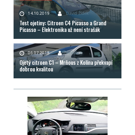
14.10.2019
David Žídek
Test ojetiny: Citroen C4 Picasso a Grand
Picasso – Elektronika už není strašák
06.07.2018
Redakce
Ojetý citroen C1 – Mrňous z Kolína překvapí
dobrou kvalitou