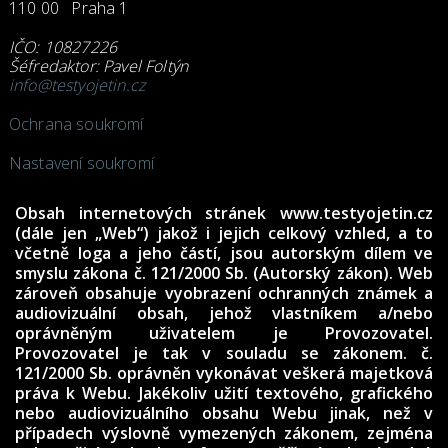
110 00 Praha 1
IČO: 10827226
Šéfredaktor: Pavel Foltýn
info@testyojetin.cz
Ochrana soukromí
Nastavení soukromí
Obsah internetových stránek www.testyojetin.cz
(dále jen „Web“) jakož i jejich celkový vzhled, a to
včetně loga a jeho částí, jsou autorským dílem ve
smyslu zákona č. 121/2000 Sb. (Autorský zákon). Web
zároveň obsahuje vyobrazení ochranných známek a
audiovizuální obsah, jehož vlastníkem a/nebo
oprávněným uživatelem je Provozovatel.
Provozovatel je tak v souladu se zákonem. č.
121/2000 Sb. oprávněn vykonávat veškerá majetková
práva k Webu. Jakékoliv užití textového, grafického
nebo audiovizuálního obsahu Webu jinak, než v
případech výslovně vymezených zákonem, zejména