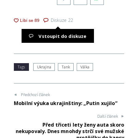
Diskuze
22
Vstoupit do diskuze
Tags
Ukrajina
Tank
Válka
Předchozí článek
Mobilní výuka ukrajinštiny: „Putin xujilo“
Další článek
Před třiceti lety ženy auta skoro
nekupovaly. Dnes mnohdy strčí své mužské
protějšky do kapsy