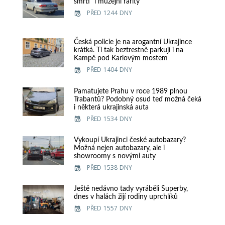
smrti“ i muzejní rarity
PŘED 1244 DNY
Česká policie je na arogantní Ukrajince
krátká. Ti tak beztrestně parkují i na
Kampě pod Karlovým mostem
PŘED 1404 DNY
Pamatujete Prahu v roce 1989 plnou
Trabantů? Podobný osud teď možná čeká
i některá ukrajinská auta
PŘED 1534 DNY
Vykoupí Ukrajinci české autobazary?
Možná nejen autobazary, ale i
showroomy s novými auty
PŘED 1538 DNY
Ještě nedávno tady vyráběli Superby,
dnes v halách žijí rodiny uprchlíků
PŘED 1557 DNY