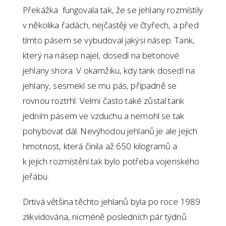
Překážka fungovala tak, že se jehlany rozmístily
v několika řadách, nejčastěji ve čtyřech, a před
tímto pásem se vybudoval jakýsi násep. Tank,
který na násep najel, dosedl na betonové
jehlany shora. V okamžiku, kdy tank dosedl na
jehlany, sesmekl se mu pás, případně se
rovnou roztrhl. Velmi často také zůstal tank
jedním pásem ve vzduchu a nemohl se tak
pohybovat dál. Nevýhodou jehlanů je ale jejich
hmotnost, která činila až 650 kilogramů a
k jejich rozmístění tak bylo potřeba vojenského
jeřábu.
Drtivá většina těchto jehlanů byla po roce 1989
zlikvidována, nicméně posledních pár týdnů