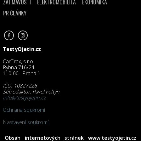
ZAJÍMAVOSTI
ELEKTROMOBILITA
EKONOMIKA
PR ČLÁNKY
TestyOjetin.cz
CarTrax, s.r.o.
Rybná 716/24
110 00 Praha 1
IČO: 10827226
Šéfredaktor: Pavel Foltýn
info@testyojetin.cz
Ochrana soukromí
Nastavení soukromí
Obsah internetových stránek www.testyojetin.cz