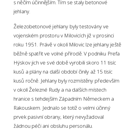
s něčím účinnějším. Tím se staly betonové
jehlany.
Železobetonové jehlany byly testovány ve
vojenském prostoru v Milovicích již v prosinci
roku 1951. Právě v okolí Milovic lze jehlany ještě
běžně spatřit ve volné přírodě. V podniku Prefa
Hýskov jich ve své době vyrobili skoro 11 tisíc
kusů a plány na další období činily až 15 tisíc
kusů ročně. Jehlany byly rozmístěny především
v okolí Železné Rudy a na dalších místech
hranice s tehdejším Západním Německem a
Rakouskem. Jednalo se totiž o velmi účinný
prvek pasivní obrany, který nevyžadoval
žádnou péči ani obsluhu personálu.