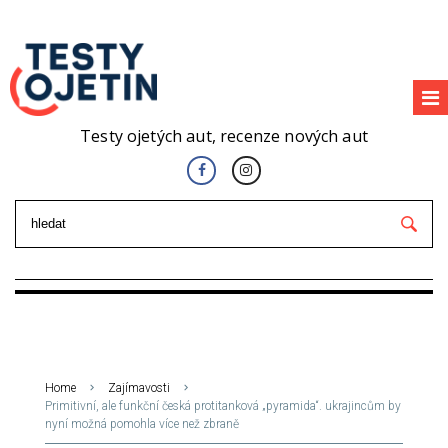
Testy ojetých aut, recenze nových aut
Home
Zajímavosti
Primitivní, ale funkční česká protitanková „pyramida“. ukrajincům by
nyní možná pomohla více než zbraně