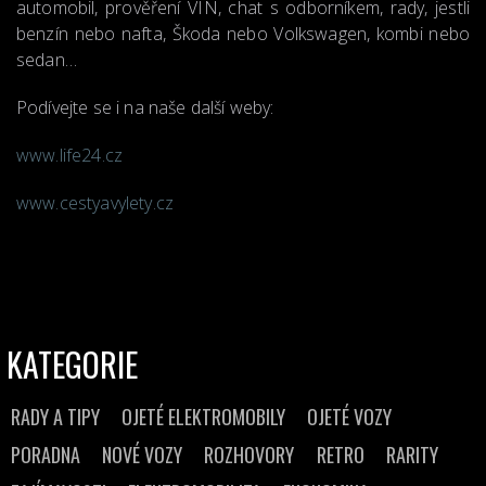
automobil, prověření VIN, chat s odborníkem, rady, jestli
benzín nebo nafta, Škoda nebo Volkswagen, kombi nebo
sedan…
Podívejte se i na naše další weby:
www.life24.cz
www.cestyavylety.cz
KATEGORIE
RADY A TIPY
OJETÉ ELEKTROMOBILY
OJETÉ VOZY
PORADNA
NOVÉ VOZY
ROZHOVORY
RETRO
RARITY