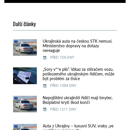
Další články
Ukrajinská auta na českou STK nemusí.
Ministerstvo dopravy na dotazy
nereaguje
PŘED 726 DNY
„Sory v**e plís“. Vzkaz za stěračem vozu,
poškozeného ukrajinským řidičem, může
být problém za tisíce
PŘED 1094 DNY
Nepojištění ukrajinští řidiči mají šmytec.
Bezplatné krytí škod končí
PŘED 1211 DNY
Auta z Ukrajiny – luxusní SUV, vraky „ve