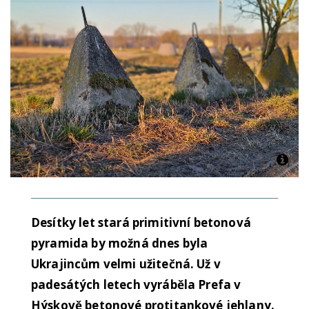
Desítky let stará primitivní betonová
pyramida by možná dnes byla
Ukrajincům velmi užitečná. Už v
padesátých letech vyráběla Prefa v
Hýskově betonové protitankové jehlany.