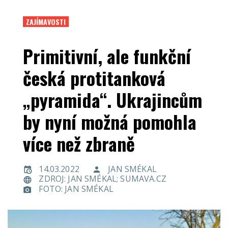
ZAJÍMAVOSTI
Primitivní, ale funkční
česká protitanková
„pyramida“. Ukrajincům
by nyní možná pomohla
více než zbraně
14.03.2022
JAN SMÉKAL
ZDROJ: JAN SMÉKAL; SUMAVA.CZ
FOTO: JAN SMÉKAL