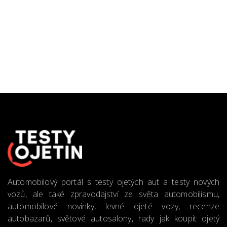
Automobilový portál s testy ojetých aut a testy nových
vozů, ale také zpravodajství ze světa automobilismu,
automobilové novinky, levné ojeté vozy, recenze
autobazarů, světové autosalony, rady jak koupit ojetý