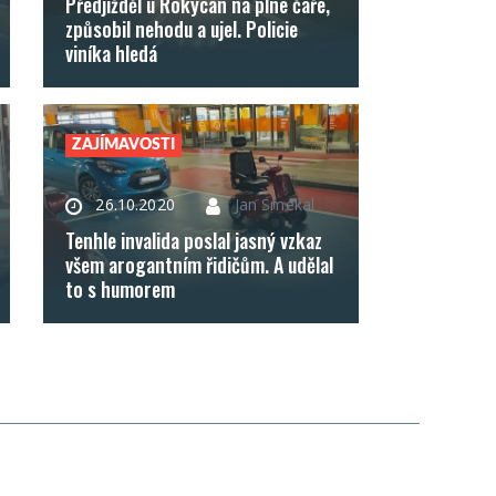
Předjížděl u Rokycan na plné čáře,
způsobil nehodu a ujel. Policie
viníka hledá
ZAJÍMAVOSTI
26.10.2020
Jan Smékal
Tenhle invalida poslal jasný vzkaz
všem arogantním řidičům. A udělal
to s humorem