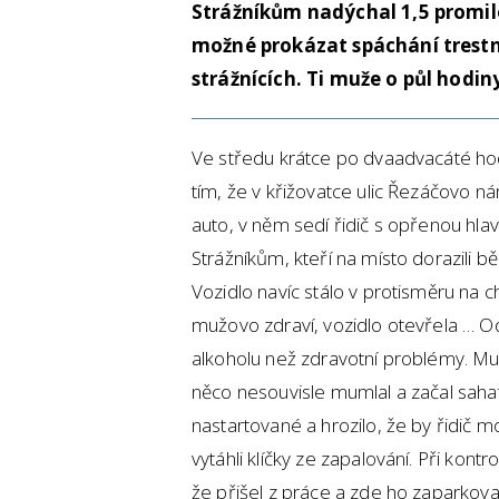
Strážníkům nadýchal 1,5 promile
možné prokázat spáchání trestní
strážnících. Ti muže o půl hodin
Ve středu krátce po dvaadvacáté hod
tím, že v křižovatce ulic Řezáčovo n
auto, v něm sedí řidič s opřenou hla
Strážníkům, kteří na místo dorazili běh
Vozidlo navíc stálo v protisměru na 
mužovo zdraví, vozidlo otevřela … Odé
alkoholu než zdravotní problémy. Mu
něco nesouvisle mumlal a začal sahat
nastartované a hrozilo, že by řidič mo
vytáhli klíčky ze zapalování. Při kont
že přišel z práce a zde ho zaparkova