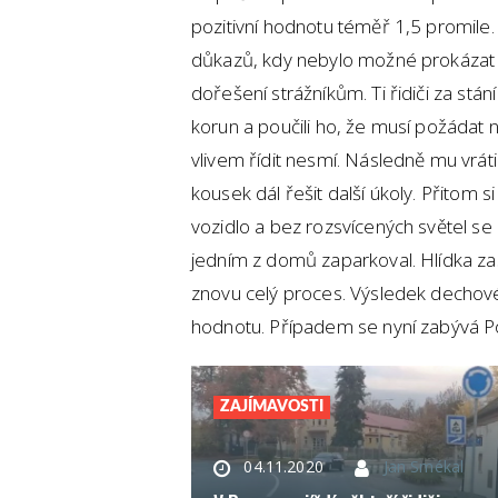
pozitivní hodnotu téměř 1,5 promile.
důkazů, kdy nebylo možné prokázat pi
dořešení strážníkům. Ti řidiči za stání
korun a poučili ho, že musí požádat
vlivem řídit nesmí. Následně mu vrátili
kousek dál řešit další úkoly. Přitom s
vozidlo a bez rozsvícených světel se
jedním z domů zaparkoval. Hlídka zast
znovu celý proces. Výsledek dechové
hodnotu. Případem se nyní zabývá Po
ZAJÍMAVOSTI
04.11.2020
Jan Smékal