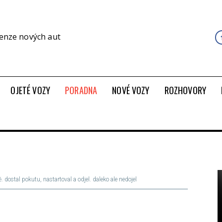
cenze nových aut
OJETÉ VOZY
PORADNA
NOVÉ VOZY
ROZHOVORY
dostal pokutu, nastartoval a odjel. daleko ale nedojel