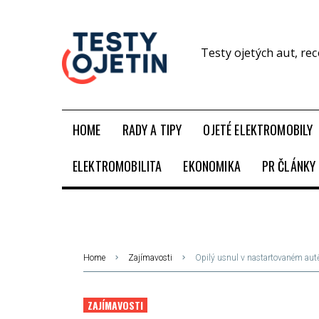
Testy ojetých aut, re
HOME
RADY A TIPY
OJETÉ ELEKTROMOBILY
ELEKTROMOBILITA
EKONOMIKA
PR ČLÁNKY
Home
Zajímavosti
Opilý usnul v nastartovaném autě. 
ZAJÍMAVOSTI