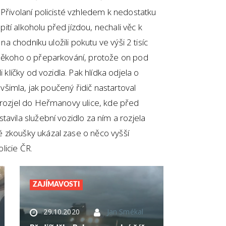
 Přivolaní policisté vzhledem k nedostatku
tí alkoholu před jízdou, nechali věc k
 na chodníku uložili pokutu ve výši 2 tisíc
 někoho o přeparkování, protože on pod
 klíčky od vozidla. Pak hlídka odjela o
i všimla, jak poučený řidič nastartoval
 rozjel do Heřmanovy ulice, kde před
avila služební vozidlo za ním a rozjela
 zkoušky ukázal zase o něco vyšší
licie ČR.
ZAJÍMAVOSTI
29.10.2020
Jan Smékal