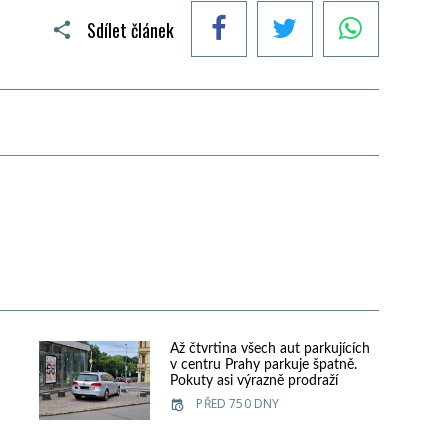
Facebook
Twitter
WhatsApp
Sdílet článek
Až čtvrtina všech aut parkujících
v centru Prahy parkuje špatně.
Pokuty asi výrazně prodraží
PŘED 750 DNY