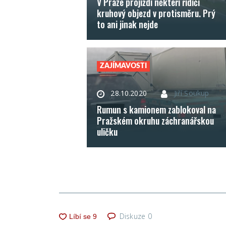
V Praze projíždí někteří řidiči
kruhový objezd v protisměru. Prý
to ani jinak nejde
ZAJÍMAVOSTI
28.10.2020
Jiří Soukup
Rumun s kamionem zablokoval na
Pražském okruhu záchranářskou
uličku
Diskuze
0