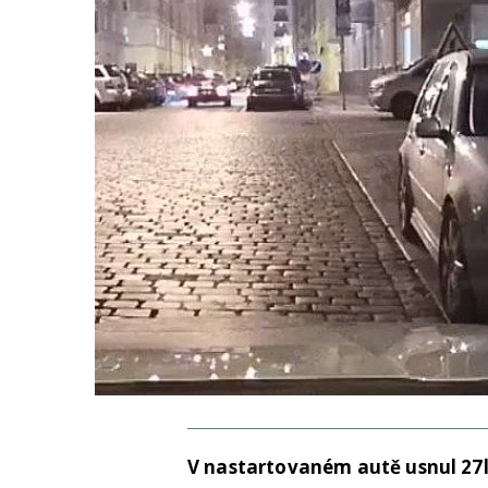
V nastartovaném autě usnul 27let