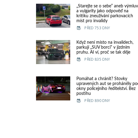
„Starejte se o sebe“ aneb výmlu
a vulgarity jako odpověď na
kritiku zneužívání parkovacích
míst pro invalidy
PŘED 753 DNY
Když není místo na invalidech,
parkují „SUV borci“ v jízdním
pruhu. AI ví, proč se tak děje
PŘED 835 DNY
Pomáhat a chránit? Stovky
upravených aut se proháněly po
okny policejního ředitelství. Bez
postihu
PŘED 890 DNY