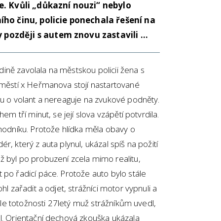
. Kvůli „důkazní nouzi“ nebylo
ho činu, policie ponechala řešení na
y později s autem znovu zastavili …
ině zavolala na městskou policii žena s
áměstí x Heřmanova stojí nastartované
vu o volant a nereaguje na zvukové podněty.
em tří minut, se její slova vzápětí potvrdila.
chodníku. Protože hlídka měla obavy o
r, který z auta plynul, ukázal spíš na požití
ž byl po probuzení zcela mimo realitu,
 po řadicí páce. Protože auto bylo stále
hl zařadit a odjet, strážníci motor vypnuli a
role totožnosti 27letý muž strážníkům uvedl,
l. Orientační dechová zkouška ukázala