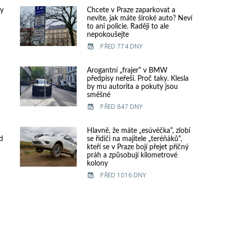
vy
Chcete v Praze zaparkovat a
nevíte, jak máte široké auto? Neví
to ani policie. Raději to ale
nepokoušejte
PŘED 774 DNY
Arogantní „frajer“ v BMW
předpisy neřeší. Proč taky. Klesla
by mu autorita a pokuty jsou
směšné
PŘED 847 DNY
Hlavně, že máte „esúvéčka“, zlobí
d
se řidiči na majitele „teréňáků“,
kteří se v Praze bojí přejet příčný
práh a způsobují kilometrové
kolony
PŘED 1016 DNY